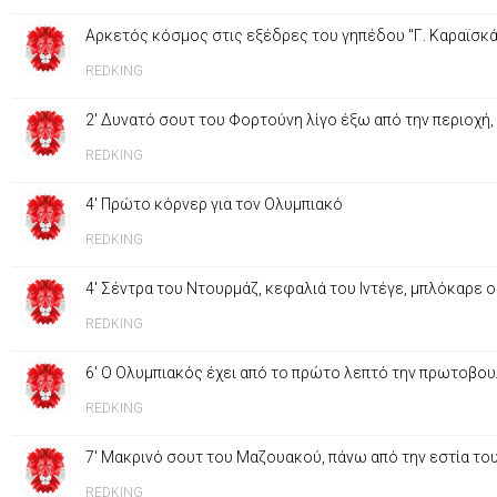
Αρκετός κόσμος στις εξέδρες του γηπέδου "Γ. Καραϊσκάκ
REDKING
2' Δυνατό σουτ του Φορτούνη λίγο έξω από την περιοχή,
REDKING
4' Πρώτο κόρνερ για τον Ολυμπιακό
REDKING
4' Σέντρα του Ντουρμάζ, κεφαλιά του Ιντέγε, μπλόκαρε 
REDKING
6' Ο Ολυμπιακός έχει από το πρώτο λεπτό την πρωτοβουλί
REDKING
7' Μακρινό σουτ του Μαζουακού, πάνω από την εστία τ
REDKING