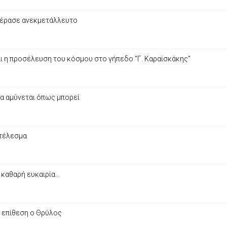
 πέρασε ανεκμετάλλευτο
αι η προσέλευση του κόσμου στο γήπεδο "Γ. Καραϊσκάκης"
να αμύνεται όπως μπορεί
οτέλεσμα
καθαρή ευκαιρία...
ι επίθεση ο Θρύλος