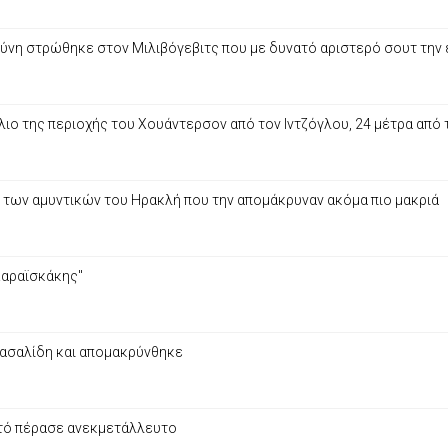
ύνη στρώθηκε στον Μιλιβόγεβιτς που με δυνατό αριστερό σουτ την 
ιο της περιοχής του Χουάντερσον από τον Ιντζόγλου, 24 μέτρα από 
 των αμυντικών του Ηρακλή που την απομάκρυναν ακόμα πιο μακριά
Καραϊσκάκης"
αρασαλίδη και απομακρύνθηκε
αυτό πέρασε ανεκμετάλλευτο