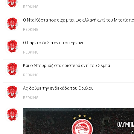
REDKING
Ο Ντα Κόστα που είχε μπει ως αλλαγή αντί του Μποτία π
REDKING
Ο Πάρντο δεξιά αντί του Ερνάνι
REDKING
Και ο Ντουρμάζ στα αριστερά αντί του Σεμπά
REDKING
Ας δούμε την ενδεκάδα του Θρύλου
REDKING