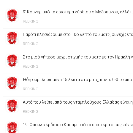
9' Κόρνερ από τα αριστερά κέρδισε ο Μαζουακού, αλλά
REDKING
Παρότι πλησιάζουμε στο 10ο λεπτό του ματς, συνεχίζετ
REDKING
Στο μισό γήπεδο μέχρι στιγμής του ματς με τον Ηρακλή 
REDKING
Ήδη συμπληρωμένα 15 λεπτά στο ματς, πάντα 0-0 το απ
REDKING
Αυτό που λείπει από τους νταμπλούχους Ελλάδας είναι η 
REDKING
19' Φάουλ κέρδισε ο Κασάμι από τα αριστερά όπως κάνε