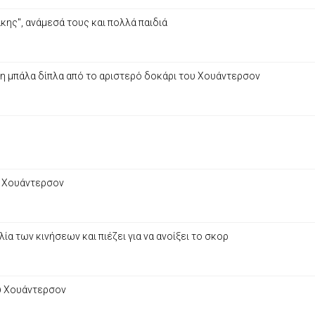
ης", ανάμεσά τους και πολλά παιδιά
 η μπάλα δίπλα από το αριστερό δοκάρι του Χουάντερσον
ο Χουάντερσον
α των κινήσεων και πιέζει για να ανοίξει το σκορ
ου Χουάντερσον