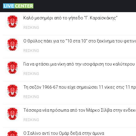
Καλό μεσημέρι από το γήπεδο "Γ. Καραϊσκάκης"
REDKING
Ο Θρύλος πάει για το "10 στα 10" στο ξεκίνημα του φετ
REDKING
Για να φτάσει μια νίκη από την ισοφάριση του καλύτερου
REDKING
Τη σεζόν 1966-67 που είχε σημειώσει 11 νίκες στις 11 
REDKING
Τέσσερα νέα πρόσωπα από τον Μάρκο Σίλβα στην ενδεκά
REDKING
Ο Σαλίνο αντί του Ομάρ δεξιά στην άμυνα