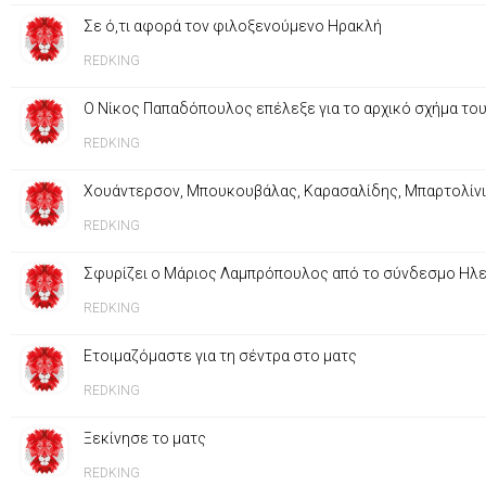
Σε ό,τι αφορά τον φιλοξενούμενο Ηρακλή
REDKING
Ο Νίκος Παπαδόπουλος επέλεξε για το αρχικό σχήμα τους
REDKING
Χουάντερσον, Μπουκουβάλας, Καρασαλίδης, Μπαρτολίνι, 
REDKING
Σφυρίζει ο Μάριος Λαμπρόπουλος από το σύνδεσμο Ηλε
REDKING
Ετοιμαζόμαστε για τη σέντρα στο ματς
REDKING
Ξεκίνησε το ματς
REDKING