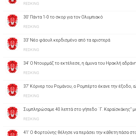
REDKING
30' Πάντα 1-0 το σκορ για τον Ολυμπιακό
REDKING
33' Νέο φάουλ κερδισμένο από τα αριστερά
REDKING
34' Ο Ντουρμάζ το εκτέλεσε, η άμυνα του Ηρακλή αδράνησ
REDKING
37' Κόρνερ του Ρομάνου, ο Ρομπέρτο έκανε την έξοδο, 
REDKING
Συμπληρώσαμε 40 λεπτά στο γήπεδο ¨Γ. Καραϊσκάκης" με 
REDKING
41' Ο Φορτούνης θέλησε να περάσει την κάθετη πάσα στ