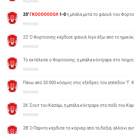
REDKING
20'
ΓΚΟΟΟΟΟΟΟΛ
1-0
η μπάλα μετά το φάουλ του Φορτο
REDKING
22' Ο Φορτούνης κέρδισε φάουλ λίγο έξω από το ημικύκλ
REDKING
Το εκτέλεσε ο Φορτούνης, η μπάλα κόντραρε στο τείχος
REDKING
Πάνω από 20.000 κόσμος στις εξέδρες του γηπέδου "Γ. 
REDKING
26' Σουτ του Κασάμι, η μπάλα κόντραρε στο πόδι του Κ
REDKING
28' Ο Πάρντο κέρδισε το κόρνερ από τα δεξιά, αλλά κι 