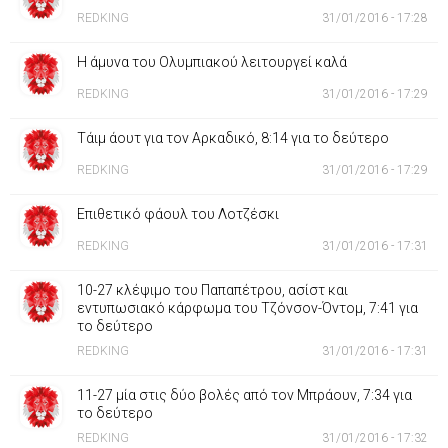
REDKING
31/01/2016 - 17:28
Η άμυνα του Ολυμπιακού λειτουργεί καλά
REDKING
31/01/2016 - 17:29
Τάιμ άουτ για τον Αρκαδικό, 8:14 για το δεύτερο
REDKING
31/01/2016 - 17:29
Επιθετικό φάουλ του Λοτζέσκι
REDKING
31/01/2016 - 17:31
10-27 κλέψιμο του Παπαπέτρου, ασίστ και
εντυπωσιακό κάρφωμα του Τζόνσον-Όντομ, 7:41 για
το δεύτερο
REDKING
31/01/2016 - 17:31
11-27 μία στις δύο βολές από τον Μπράουν, 7:34 για
το δεύτερο
REDKING
31/01/2016 - 17:32