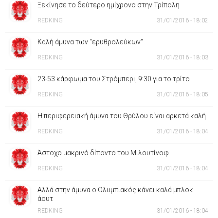
Ξεκίνησε το δεύτερο ημίχρονο στην Τρίπολη
REDKING
31/01/2016 - 18:02
Καλή άμυνα των "ερυθρολεύκων"
REDKING
31/01/2016 - 18:03
23-53 κάρφωμα του Στρόμπερι, 9:30 για το τρίτο
REDKING
31/01/2016 - 18:05
Η περιφερειακή άμυνα του Θρύλου είναι αρκετά καλή
REDKING
31/01/2016 - 18:04
Άστοχο μακρινό δίποντο του Μιλουτίνοφ
REDKING
31/01/2016 - 18:04
Αλλά στην άμυνα ο Ολυμπιακός κάνει καλά μπλοκ
άουτ
REDKING
31/01/2016 - 18:04