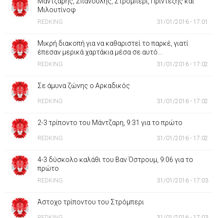
Μάντζαρης, Σπανούλης, Στρόμπερι, Πρίντεζης και
Μιλουτίνοφ
REDKING
31/01/2016 - 17:01
Μικρή διακοπή για να καθαριστεί το παρκέ, γιατί
έπεσαν μερικά χαρτάκια μέσα σε αυτό...
REDKING
31/01/2016 - 17:02
Σε άμυνα ζώνης ο Αρκαδικός
REDKING
31/01/2016 - 17:02
2-3 τρίποντο του Μάντζαρη, 9:31 για το πρώτο
REDKING
31/01/2016 - 17:02
4-3 δύσκολο καλάθι του Βαν Όστρουμ, 9:06 για το
πρώτο
REDKING
31/01/2016 - 17:03
Άστοχο τρίποντου του Στρόμπερι
REDKING
31/01/2016 - 17:03