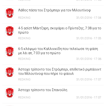
Λάθος πάσα του Στρόμπερι για τον Μιλουτίνοφ
REDKING
31/01/2016 - 17:04
4-5 ασίστ Μάντζαρη, σκοράρει ο Πρίντεζης, 7:38 για το
πρώτο
REDKING
31/01/2016 - 17:05
6-5 κλέψιμο του Καλλινικίδη που τελείωσε τη φάση
με λέι απ, 7:03 για το πρώτο
REDKING
31/01/2016 - 17:06
Άστοχο τρίποντο του Στρόμπερι, επιθετικό ριμπάουντ
του Μιλουτίνοφ που πήρε το φάουλ
REDKING
31/01/2016 - 17:07
Άστοχο τρίποντο του Σπανούλη
REDKING
31/01/2016 - 17:07