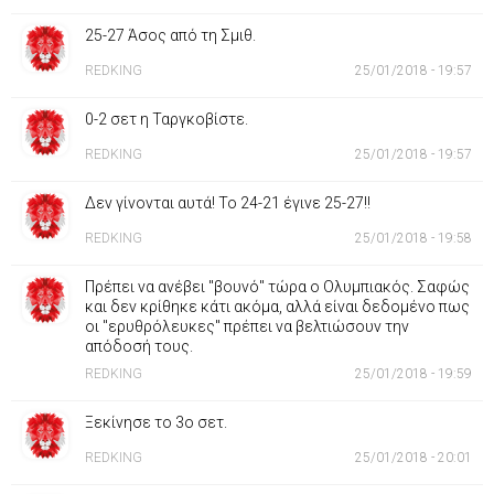
25-27 Άσος από τη Σμιθ.
REDKING
25/01/2018 - 19:57
0-2 σετ η Ταργκοβίστε.
REDKING
25/01/2018 - 19:57
Δεν γίνονται αυτά! Το 24-21 έγινε 25-27!!
REDKING
25/01/2018 - 19:58
Πρέπει να ανέβει "βουνό" τώρα ο Ολυμπιακός. Σαφώς
και δεν κρίθηκε κάτι ακόμα, αλλά είναι δεδομένο πως
οι "ερυθρόλευκες" πρέπει να βελτιώσουν την
απόδοσή τους.
REDKING
25/01/2018 - 19:59
Ξεκίνησε το 3ο σετ.
REDKING
25/01/2018 - 20:01