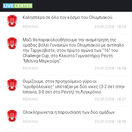
Καλησπέρα σε όλο τον κόσμο του Ολυμπιακού.
REDKING
25/01/2018 - 18:55
Μαζί θα παρακολουθήσουμε την αναμέτρηση της
ομάδας βόλεϊ Γυναικών του Ολυμπιακού με αντίπαλο
την Ταργκοβίστε, στον πρώτο αγώνα των "16" του
Challenge Cup, στο Κλειστό Γυμναστήριο Ρέντη
"Μελίνα Μερκούρη".
REDKING
25/01/2018 - 18:56
Θυμίζουμε, στον προηγούμενο γύρο οι
"ερυθρόλευκες" υπέταξαν με δύο νίκες (3-2 σετ στην
Ισπανία, 3-0 σετ στο Ρέντη) τη Λογκρόνιο.
REDKING
25/01/2018 - 18:57
Ολοκληρώνεται η παρουσίαση των δύο ομάδων.
REDKING
25/01/2018 - 18:59