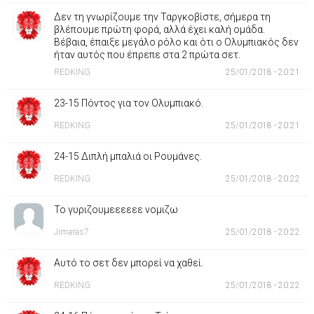
Δεν τη γνωρίζουμε την Ταργκοβίστε, σήμερα τη
βλέπουμε πρώτη φορά, αλλά έχει καλή ομάδα.
Βέβαια, έπαιξε μεγάλο ρόλο και ότι ο Ολυμπιακός δεν
ήταν αυτός που έπρεπε στα 2 πρώτα σετ.
REDKING
25/01/2018 - 20:21
23-15 Πόντος για τον Ολυμπιακό.
REDKING
25/01/2018 - 20:21
24-15 Διπλή μπαλιά οι Ρουμάνες.
REDKING
25/01/2018 - 20:22
Το γυριζουμεεεεεε νομιζω
Jimaras7
25/01/2018 - 20:22
Αυτό το σετ δεν μπορεί να χαθεί.
REDKING
25/01/2018 - 20:22